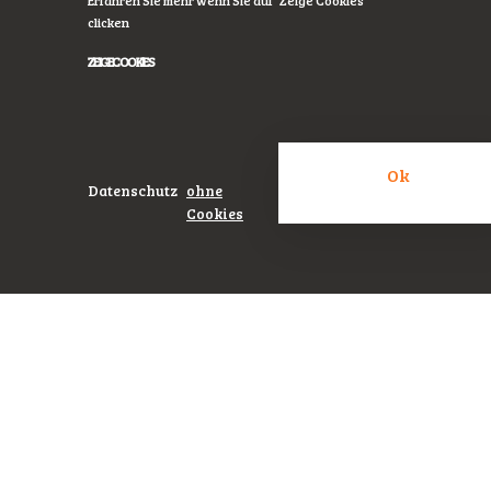
Erfahren Sie mehr wenn Sie auf "Zeige Cookies"
clicken
Vereinsleben leidet.
ZEIGE COOKIES
Mitgliederrückgang durch zu wenige
Neuzugänge ist die Folge. Jetzt ist die
Zeit die Vereine zu unterstützen – auch
Ok
Datenschutz
ohne
politisch.
Cookies
Datenschutz
Ohne
Cookie
weitermachen
Mit
Cookie
weitermachen