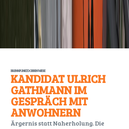
BRENNPUNKT DOBBENWIESE
KANDIDAT ULRICH
GATHMANN IM
GESPRÄCH MIT
ANWOHNERN
Ärgernis statt Naherholung. Die