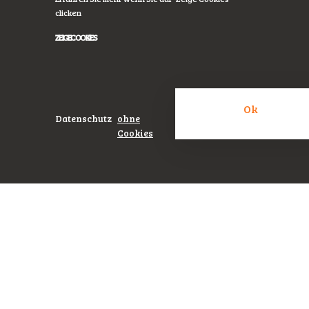
hat.
clicken
ZEIGE COOKIES
Ok
Datenschutz
ohne
Cookies
Datenschutz
Ohne
Cookie
weitermachen
Mit
Cookie
weitermachen
#obwahlkampf